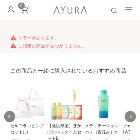
0
エラーがあります。
ご指定の商品が見つかりません。
この商品と一緒に購入されているおすすめ商品
セルフラッピング
【通販限定】ぽか
メディテーション
ウェル
セット(L)
ぽかバスタイムセ
バス（香涼み）α
1WEEK
ットB