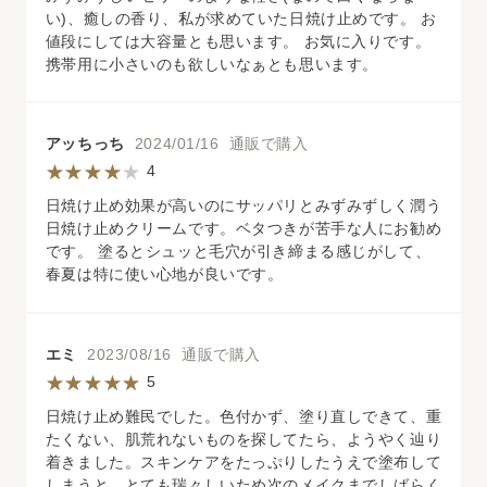
い)、癒しの香り、私が求めていた日焼け止めです。 お
値段にしては大容量とも思います。 お気に入りです。
携帯用に小さいのも欲しいなぁとも思います。
アッちっち
2024/01/16 通販で購入
4
日焼け止め効果が高いのにサッパリとみずみずしく潤う
日焼け止めクリームです。ベタつきが苦手な人にお勧め
です。 塗るとシュッと毛穴が引き締まる感じがして、
春夏は特に使い心地が良いです。
エミ
2023/08/16 通販で購入
5
日焼け止め難民でした。色付かず、塗り直しできて、重
たくない、肌荒れないものを探してたら、ようやく辿り
着きました。スキンケアをたっぷりしたうえで塗布して
しまうと、とても瑞々しいため次のメイクまでしばらく