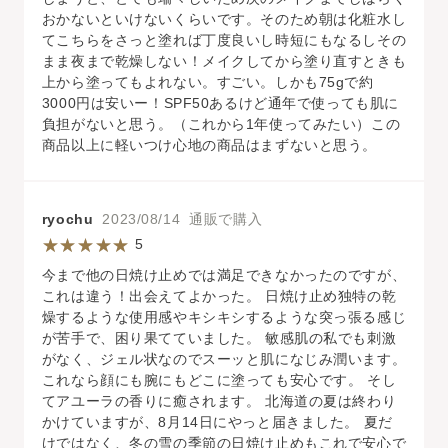
おかないといけないくらいです。そのため朝は化粧水し
てこちらをさっと塗れば丁度良いし時短にもなるしその
まま夜まで乾燥しない！メイクしてから塗り直すときも
上から塗ってもよれない。すごい。しかも75gで約
3000円は安いー！SPF50あるけど通年で使っても肌に
負担がないと思う。（これから1年使ってみたい）この
商品以上に軽いつけ心地の商品はまずないと思う。
ryochu
2023/08/14 通販で購入
5
今まで他の日焼け止めでは満足できなかったのですが、
これは違う！出会えてよかった。 日焼け止め独特の乾
燥するような使用感やキシキシするような突っ張る感じ
が苦手で、困り果てていました。 敏感肌の私でも刺激
がなく、ジェル状なのでスーッと肌になじみ潤います。
これなら顔にも腕にもどこに塗っても安心です。 そし
てアユーラの香りに癒されます。 北海道の夏は終わり
かけていますが、8月14日にやっと届きました。 夏だ
けではなく、冬の雪の季節の日焼け止めもこれで安心で