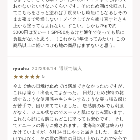
おかないといけないくらいです。そのため朝は化粧水し
てこちらをさっと塗れば丁度良いし時短にもなるしその
まま夜まで乾燥しない！メイクしてから塗り直すときも
上から塗ってもよれない。すごい。しかも75gで約
3000円は安いー！SPF50あるけど通年で使っても肌に
負担がないと思う。（これから1年使ってみたい）この
商品以上に軽いつけ心地の商品はまずないと思う。
ryochu
2023/08/14 通販で購入
5
今まで他の日焼け止めでは満足できなかったのですが、
これは違う！出会えてよかった。 日焼け止め独特の乾
燥するような使用感やキシキシするような突っ張る感じ
が苦手で、困り果てていました。 敏感肌の私でも刺激
がなく、ジェル状なのでスーッと肌になじみ潤います。
これなら顔にも腕にもどこに塗っても安心です。 そし
てアユーラの香りに癒されます。 北海道の夏は終わり
かけていますが、8月14日にやっと届きました。 夏だ
けではなく、冬の雪の季節の日焼け止めもこれで安心で