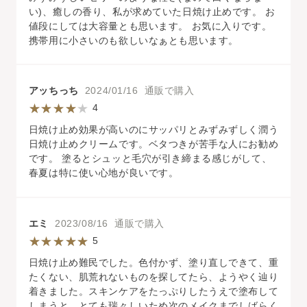
い)、癒しの香り、私が求めていた日焼け止めです。 お
値段にしては大容量とも思います。 お気に入りです。
携帯用に小さいのも欲しいなぁとも思います。
アッちっち
2024/01/16 通販で購入
4
日焼け止め効果が高いのにサッパリとみずみずしく潤う
日焼け止めクリームです。ベタつきが苦手な人にお勧め
です。 塗るとシュッと毛穴が引き締まる感じがして、
春夏は特に使い心地が良いです。
エミ
2023/08/16 通販で購入
5
日焼け止め難民でした。色付かず、塗り直しできて、重
たくない、肌荒れないものを探してたら、ようやく辿り
着きました。スキンケアをたっぷりしたうえで塗布して
しまうと、とても瑞々しいため次のメイクまでしばらく