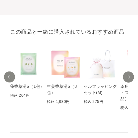
この商品と一緒に購入されているおすすめ商品
蓬香草湯α（1包）
生姜香草湯α（8
セルフラッピング
薬用ハー
包）
セット(M)
トスパ（
税込 264円
品）（8
税込 1,980円
税込 275円
税込 2,2