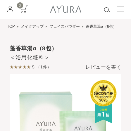
0
TOP
メイクアップ
フェイスパウダー
蓬香草湯α（8包）
蓬香草湯α（8包）
＜浴用化粧料＞
レビューを書く
5 （
1件
）