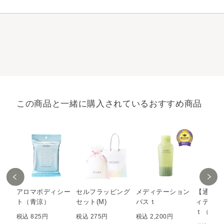
この商品と一緒に購入されているおすすめ商品
アロマボディシー
セルフラッピング
メディテーション
【通販限
ト（青涼）
セット(M)
バスｔ
ィテーシ
ｔ（Ｌ）
税込 825円
税込 275円
税込 2,200円