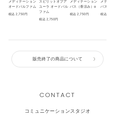
メディテーション
スピリットオブア
メディテーション
メディテ
オードパルファム
ユーラ オードパル
バス（香涼み）α
バスｔ
ファム
税込 2,750円
税込 2,750円
税込 2,2
税込 2,750円
販売終了の商品について
CONTACT
コミュニケーションスタジオ