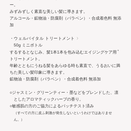
ー。
みずみずしく素直な美しい髪に導きます。
アルコール・鉱物油・防腐剤（パラベン）・合成着色料 無添
加
・ウェルバイタル トリートメント
50g ミニボトル
＊
するするとなじみ、髪1本1本を包み込むエイジングケア用
トリートメント。
年齢とともにうねる髪をあらゆる時も素直で、うるおいに満
ちた美しい髪印象に導きます。
鉱物油・防腐剤（パラベン）・合成着色料 無添加
○ジャスミン・グリーンティー・墨などをブレンドした、凛
としたアロマティックハーブの香り。
○敏感肌の方のご協力によるパッチテスト済み
（すべての方に皮ふ刺激が発生しないというわけではありませ
ん。）