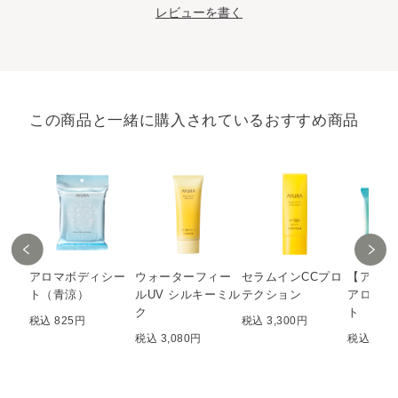
レビューを書く
この商品と一緒に購入されているおすすめ商品
アロマボディシー
ウォーターフィー
セラムインCCプロ
【アウト
ト（青涼）
ルUV シルキーミル
テクション
アロマボ
ク
ト
税込 825円
税込 3,300円
税込 3,080円
税込 577