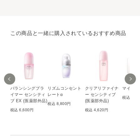
この商品と一緒に購入されているおすすめ商品
バランシングプラ
リズムコンセント
クリアリファイナ
マイルド
イマー センシティ
レートα
ー センシティブ
税込 748
ブ EX (医薬部外品)
(医薬部外品)
税込 8,800円
税込 6,600円
税込 4,620円