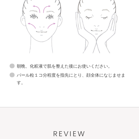
洗顔料
メイク落とし
角層ケア
化粧水
洗顔料
化粧液
角層ケア
化粧水
モイストバリア
クリーム
化粧液
朝晩、化粧液で肌を整えた後にお使いください。
パール粒１コ分程度を指先にとり、顔全体になじませま
モイストバリア
クリーム
す。
REVIEW