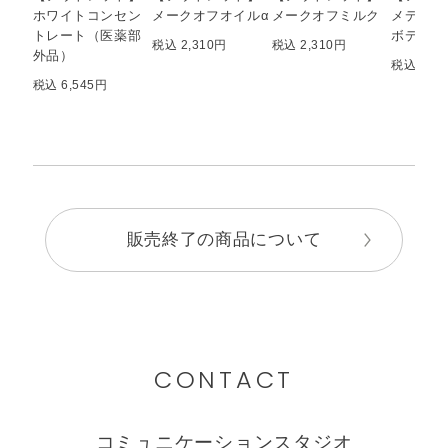
ホワイトコンセン
メークオフオイルα
メークオフミルク
メディテ
トレート（医薬部
ボディミ
税込 2,310円
税込 2,310円
外品）
税込 2,6
税込 6,545円
販売終了の商品について
CONTACT
コミュニケーションスタジオ