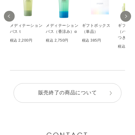
メディテーション
メディテーション
ギフトボックス
ギフトセ
バスｔ
バス（香涼み）α
（単品）
（ハンデ
つき）
税込 2,200円
税込 2,750円
税込 385円
税込 4,6
販売終了の商品について
CONTACT