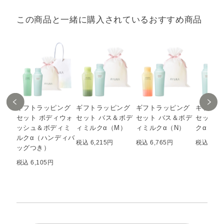
この商品と一緒に購入されているおすすめ商品
ギフトラッピング
ギフトラッピング
ギフトラッピング
ギフトラ
セット ボディウォ
セット バス＆ボデ
セット バス＆ボデ
セット 
ッシュ＆ボディミ
ィミルクα（M）
ィミルクα（N）
クα＆ア
ルクα（ハンディバ
税込 6,215円
税込 6,765円
税込 5,9
ッグつき）
税込 6,105円