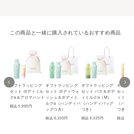
この商品と一緒に購入されているおすすめ商品
ギフトラッピング
ギフトラッピング
ギフトラッピング
ギフトラ
セット ボディミル
セット ボディウォ
セット バス＆ボデ
セット 
クα＆アロマハンド
ッシュ＆ボディミ
ィミルクα（M）
ィミルク
ルクα（ハンディバ
（ハンディバッグ
（ハンデ
税込 5,995円
ッグつき）
つき）
つき）
税込 6,105円
税込 6,325円
税込 6,8