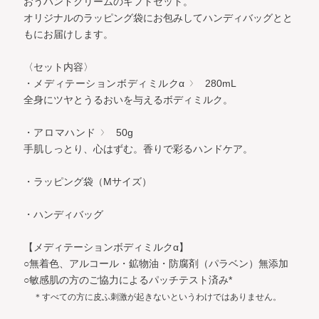
おうハンドクリームのギフトセット。
オリジナルのラッピング袋にお包みしてハンディバッグとと
もにお届けします。
〈セット内容〉
・メディテーションボディミルクα
280mL
全身にツヤとうるおいを与えるボディミルク。
・アロマハンド
50g
手肌しっとり、心はずむ。香りで彩るハンドケア。
・ラッピング袋（Mサイズ）
・ハンディバッグ
【メディテーションボディミルクα】
○無着色、アルコール・鉱物油・防腐剤（パラベン）無添加
○敏感肌の方のご協力によるパッチテスト済み*
＊すべての方に皮ふ刺激が起きないというわけではありません。