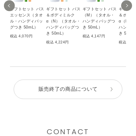
ギフトセット バス
ギフトセット バス
ギフトセット バス
ギフトセ
エッセンス（タオ
＆ボディミルク
（M）（タオル・
＆ボディ
ル・ハンディバッ
α（N）（タオル・
ハンディバッグつ
α（M）
グつき 50mL）
ハンディバッグつ
き 50mL）
ハンディ
き 50mL）
き 50mL
税込 4,070円
税込 4,147円
税込 4,224円
税込 4,2
販売終了の商品について
CONTACT