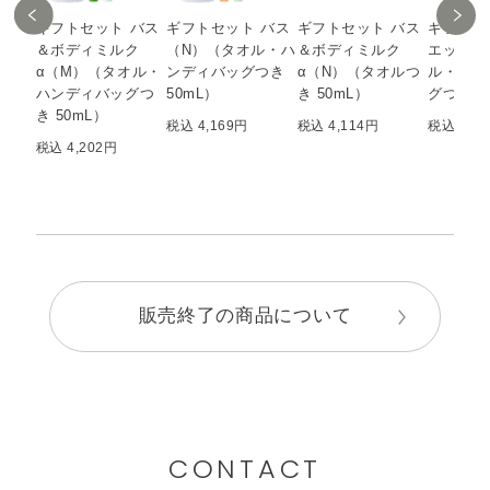
ギフトセット バス
ギフトセット バス
ギフトセット バス
ギフトセ
＆ボディミルク
（N）（タオル・ハ
＆ボディミルク
エッセン
α（M）（タオル・
ンディバッグつき
α（N）（タオルつ
ル・ハン
ハンディバッグつ
50mL）
き 50mL）
グつき 5
き 50mL）
税込 4,169円
税込 4,114円
税込 4,0
税込 4,202円
販売終了の商品について
CONTACT