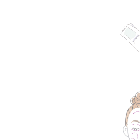
洗顔
メイク落