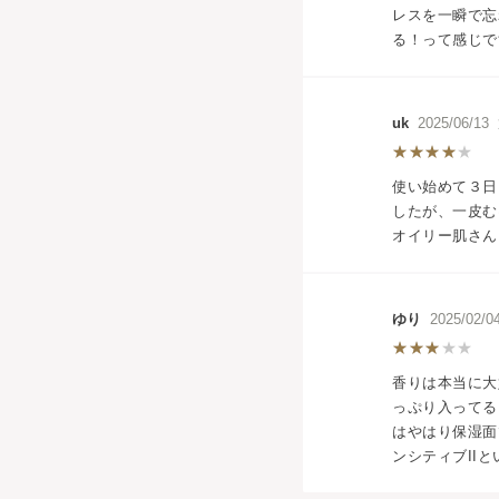
レスを一瞬で忘
る！って感じで
uk
2025/06/
使い始めて３日
したが、一皮む
オイリー肌さん
ゆり
2025/02
香りは本当に大
っぷり入ってる
はやはり保湿面
ンシティブII