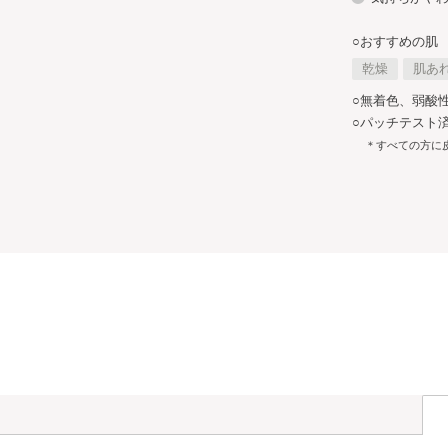
○おすすめの肌
乾燥
肌あ
○無着色、弱酸
○パッチテスト済
＊すべての方に