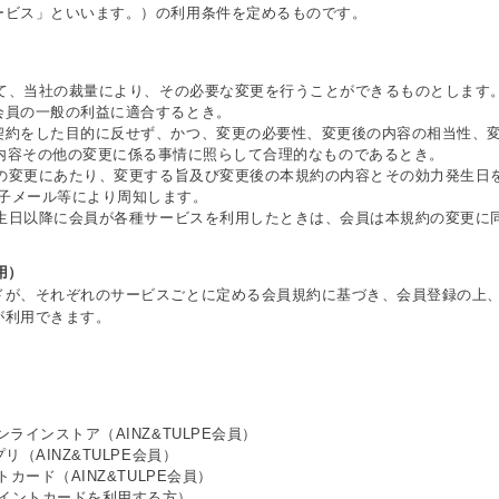
ービス」といいます。）の利用条件を定めるものです。
いて、当社の裁量により、その必要な変更を行うことができるものとします
会員の一般の利益に適合するとき。
契約をした目的に反せず、かつ、変更の必要性、変更後の内容の相当性、
内容その他の変更に係る事情に照らして合理的なものであるとき。
約の変更にあたり、変更する旨及び変更後の本規約の内容とその効力発生日
子メール等により周知します。
発生日以降に会員が各種サービスを利用したときは、会員は本規約の変更に
用）
ドが、それぞれのサービスごとに定める会員規約に基づき、会員登録の上
が利用できます。
ラインストア（AINZ&TULPE会員）
（AINZ&TULPE会員）
カード（AINZ&TULPE会員）
イントカードを利用する方）