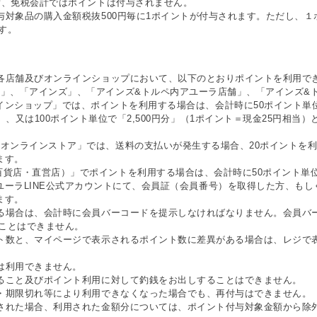
らず、免税会計ではポイントは付与されません。
付与対象品の購入金額税抜500円毎に1ポイントが付与されます。ただし、
す。
の各店舗及びオンラインショップにおいて、以下のとおりポイントを利用で
ペ」、「アインズ」、「アインズ&トルペ内アユーラ店舗」、「アインズ&
ンショップ」では、ポイントを利用する場合は、会計時に50ポイント単位で
）、又は100ポイント単位で「2,500円分」（1ポイント＝現金25円相当
ペオンラインストア」では、送料の支払いが発生する場合、20ポイントを
ます。
百貨店・直営店）」でポイントを利用する場合は、会計時に50ポイント単
ユーラLINE公式アカウントにて、会員証（会員番号）を取得した方、も
ます。
する場合は、会計時に会員バーコードを提示しなければなりません。会員バ
ことはできません。
ント数と、マイページで表示されるポイント数に差異がある場合は、レジで
では利用できません。
すること及びポイント利用に対して釣銭をお出しすることはできません。
難・期限切れ等により利用できなくなった場合でも、再付与はできません。
用された場合、利用された金額分については、ポイント付与対象金額から除