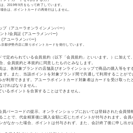
は、2019年9月をもって終了しています。
た場合は、ポイントカードの再発行はしません。
ョップ（アユーラオンラインメンバー）
ント/会員証 (アユーラメンバー)
 (アユーラメンバー)
ル京都伊勢丹店に限りポイントカードを発行しています。
ンドで定められている会員規約（以下「会員規約」といいます。）に加えて
合、会員規約と本規約に同意したものとみなします。
会員は、各対象ブランドの店舗及びオンラインショップで商品の購入等をす
ます。また、当該ポイントを対象ブランド間で共通して利用することがで
のみが利用できます。アユーラポイントカード対象者はカードを受け取った
なければなりません。
しているポイントを合算することはできません。
の会員バーコードの提示、オンラインショップにおいては登録された会員情
ることで、代金精算後に購入金額に応じたポイントが付与されます。会員
ンがなかった場合、ポイントは付与されず、また、会計終了後に申し出が