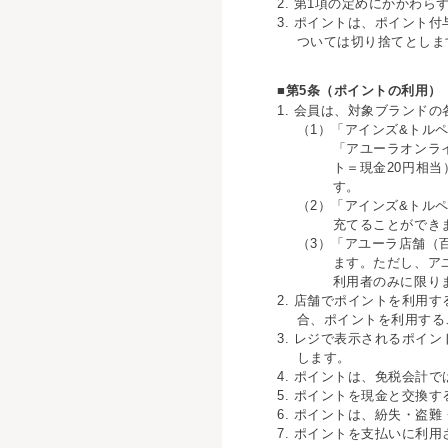
2. 第1項の定めにかかわ
3. ポイントは、ポイント
ついては切り捨てとしま
■第5条（ポイントの利用）
1. 会員は、対象ブランド
（1）「アインズ&トル
「アユーラオンライ
ト＝現金20円相当
す。
（2）「アインズ&トル
充てることができ
（3）「アユーラ店舗（
ます。ただし、ア
利用者のみに限り
2. 店舗でポイントを利用
合、ポイントを利用する
3. レジで表示されるポイ
します。
4. ポイントは、免税会計
5. ポイントを現金と交換
6. ポイントは、紛失・盗
7. ポイントを支払いに利