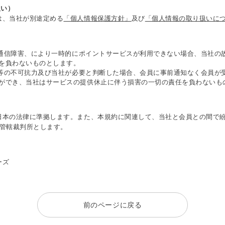
扱い）
は、当社が別途定める
「個人情報保護方針」
及び
「個人情報の取り扱いに
、通信障害、により一時的にポイントサービスが利用できない場合、当社の
を負わないものとします。
害等の不可抗力及び当社が必要と判断した場合、会員に事前通知なく会員が
ができ、当社はサービスの提供休止に伴う損害の一切の責任を負わないも
日本の法律に準拠します。また、本規約に関連して、当社と会員との間で
意管轄裁判所とします。
ーズ
前のページに戻る