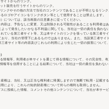
るサイトからのリンク。
ネット販売を行うサイトからのリンク。
たリンクやその他の方法で当社のコンテンツであることが不明となるリンク
ているロゴやアイコンをリンクボタン等として使用することは禁止します。
通知）については、該当画面の注意書きに従ってください。
いる内容は、予告なしに変更、又は削除される可能性があることを利用者は
によって発生したいかなる不利益に関しても、当社は一切の責任を負わな
定されている第三者サイト等、又は本サイトのリンクを張っている第三者サ
ており、当社の管理下にあるものではありません。また、当該第三者サイ
第三者サイト等の内容及びこれらの利用により生じた一切の損害について
任）
る情報等、利用者が本サイトを通じて得る情報について、その完全性、有
情報等を信用することによる結果について、当社は一切の責任を負わない
的財産権は、当社、又は正当な権利者に帰属しますので無断で転用・記載す
の利用により、これらの知的財産権について何らの権利も取得しません。
ービスに投稿した情報、コメントその他コンテンツについて、当社が本サー