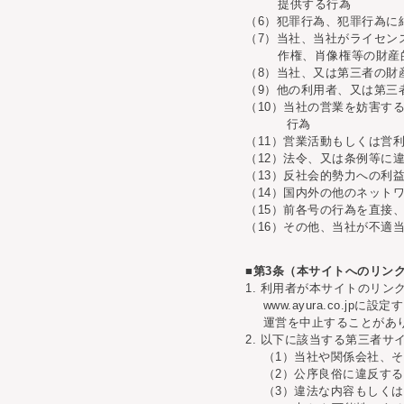
提供する行為
（6）犯罪行為、犯罪行為に
（7）当社、当社がライセン
作権、肖像権等の財産
（8）当社、又は第三者の財
（9）他の利用者、又は第三
（10）当社の営業を妨害す
行為
（11）営業活動もしくは営
（12）法令、又は条例等に
（13）反社会的勢力への利
（14）国内外の他のネット
（15）前各号の行為を直接
（16）その他、当社が不適
■第3条（本サイトへのリン
1. 利用者が本サイトのリ
www.ayura.co.
運営を中止することがあ
2. 以下に該当する第三者
（1）当社や関係会社、
（2）公序良俗に違反す
（3）違法な内容もしく