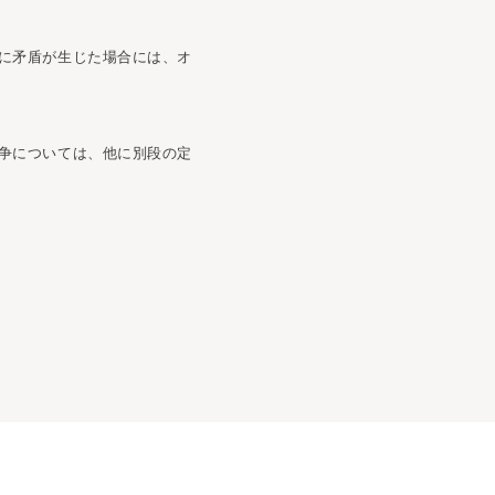
に矛盾が生じた場合には、オ
争については、他に別段の定