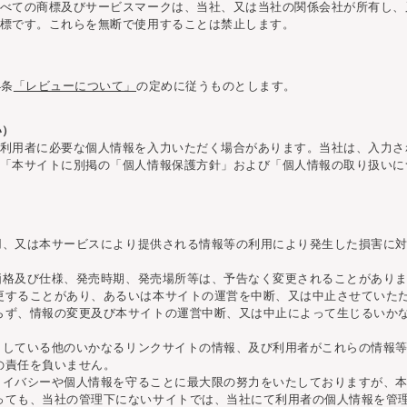
べての商標及びサービスマークは、当社、又は当社の関係会社が所有し、
標です。これらを無断で使用することは禁止します。
）
4条
「レビューについて」
の定めに従うものとします。
い）
利用者に必要な個人情報を入力いただく場合があります。当社は、入力さ
「本サイトに別掲の「個人情報保護方針」および「個人情報の取り扱いに
利用、又は本サービスにより提供される情報等の利用により発生した損害に
売価格及び仕様、発売時期、発売場所等は、予告なく変更されることがあり
更することがあり、あるいは本サイトの運営を中断、又は中止させていた
らず、情報の変更及び本サイトの運営中断、又は中止によって生じるいか
ンクしている他のいかなるリンクサイトの情報、及び利用者がこれらの情報
の責任を負いません。
プライバシーや個人情報を守ることに最大限の努力をいたしておりますが、
っても、当社の管理下にないサイトでは、当社にて利用者の個人情報を管