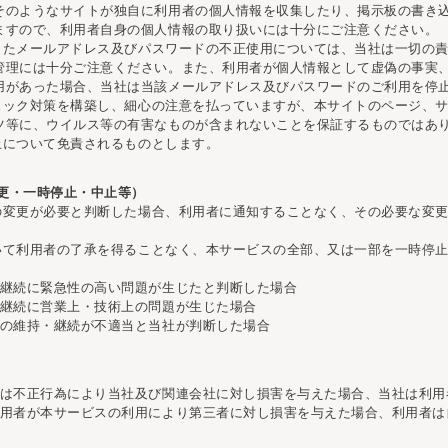
そのようなサイトが独自に利用者の個人情報を収集したり、掲示板の書き
ますので、利用者自身の個人情報の取り扱いには十分にご注意ください。
録したメールアドレス及びパスワードの不正使用については、当社は一切の
管理には十分ご注意ください。また、利用者が個人情報として虚偽の事実
用があった場合、当社は当該メールアドレス及びパスワードのご利用を停
チェック対策を構築し、細心の注意を払っていますが、本サイトのページ、
ツ等に、ウイルス等の有害なものが含まれないことを保証するものではあ
廃止について免責されるものとします。
変更・一時停止・中止等）
容の変更が必要と判断した場合、利用者に通知することなく、その必要な変
おいて利用者の了承を得ることなく、本サービスの全部、又は一部を一時停
・継続に緊急性の高い問題が生じたと判断した場合
・継続に営業上・技術上の問題が生じた場合
スの維持・継続が不適当と当社が判断した場合
は不正行為により当社及び関連会社に対し損害を与えた場合、当社は利用
用者が本サービスの利用により第三者に対し損害を与えた場合、利用者は