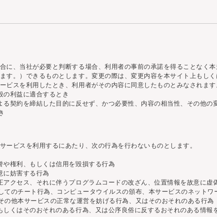
合に、当社が必要と判断する場合、利用者の事前の承諾を得ることなく本
ます。）できるものとします。変更の際は、変更内容を本サイト上もしく
ービスを利用したとき、利用者がその内容に同意したものとみなされます
般の利益に適合するとき
よる契約を締結した目的に反せず、かつ必要性、内容の相当性、その他の
き
サービスを利用するにあたり、次の行為を行わないものとします。
誉や権利、もしくは信用を毀損する行為
意に妨害する行為
正アクセス、それに伴うプログラムコードの改ざん、位置情報を故意に虚
してのチート行為、コンピュータウイルスの頒布、本サービスのネットワ
その他本サービスの正常な運営を妨げる行為、又はそのおそれのある行為
もしくはそのおそれのある行為、又は公序良俗に反するおそれのある情報