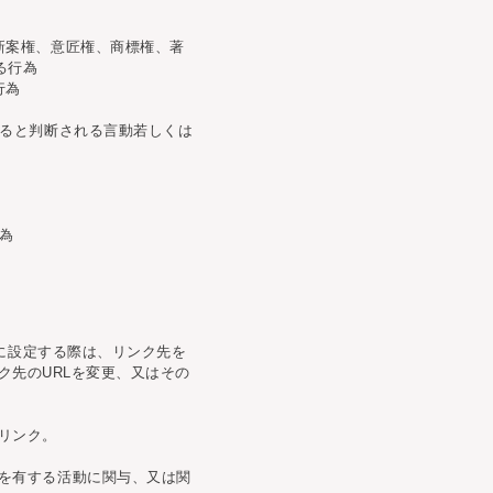
新案権、意匠権、商標権、著
る行為
行為
すると判断される言動若しくは
為
）に設定する際は、リンク先を
ンク先のURLを変更、又はその
リンク。
を有する活動に関与、又は関