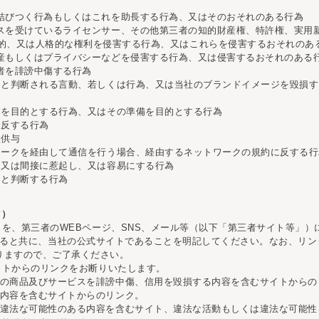
結びつく行為もしくはこれを助長する行為、又はそのおそれのある行為
スを受けているライセンサー、その他第三者の知的財産権、特許権、実用
的、又は人格的な権利を侵害する行為、又はこれらを侵害するおそれのあ
産もしくはプライバシーなどを侵害する行為、又は侵害するおそれのある
者を誹謗中傷する行為
ると判断される言動、若しくは行為、又は当社のブランドイメージを毀損
利を目的とする行為、又はその準備を目的とする行為
違反する行為
益供与
ワークを経由して通信を行う場合、経由するネットワークの規約に反する行
、又は間接に惹起し、又は容易にする行為
当と判断する行為
ク）
ンクを、第三者のWEBページ、SNS、メール等（以下「第三者サイト等」
jpに設定すると共に、当社の公式サイトであることを明記してください。なお、リ
りますので、ご了承ください。
サイトからのリンクをお断りいたします。
その商品及びサービスを誹謗中傷、信用を毀損する内容を含むサイトからの
る内容を含むサイトからのリンク。
は違法な可能性のある内容を含むサイト、違法な活動もしくは違法な可能性