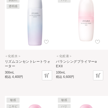
透明感
＜化粧水＞
＜化粧液＞
リズムコンセントレートウォ
バランシングプライマーα
ーター
EXII
300mL
100mL
税込
4,400円
税込
6,600円
敏感
敏感
ニキビ
ハリ