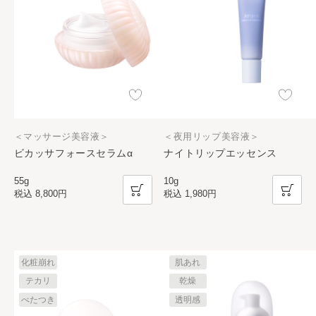
＜マッサージ美容液＞
＜夜用リップ美容液＞
ビカッサフォースセラムα
ナイトリップエッセンス
55g
10g
税込
8,800円
税込
1,980円
化粧崩れ
肌あれ
テカリ
乾燥
べたつき
透明感