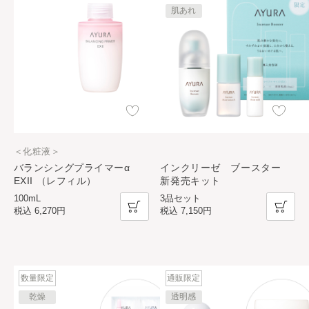
肌あれ
＜化粧液＞
バランシングプライマーα
インクリーゼ ブースター
EXII （レフィル）
新発売キット
100mL
3品セット
税込
6,270円
税込
7,150円
数量限定
通販限定
乾燥
透明感