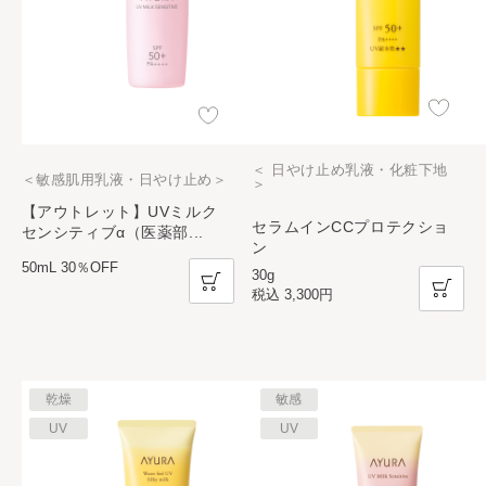
＜ 日やけ止め乳液・化粧下地
＜敏感肌用乳液・日やけ止め＞
＞
【アウトレット】UVミルク
セラムインCCプロテクショ
センシティブα（医薬部
...
ン
50mL 30％OFF
30g
税込
3,300円
乾燥
敏感
UV
UV