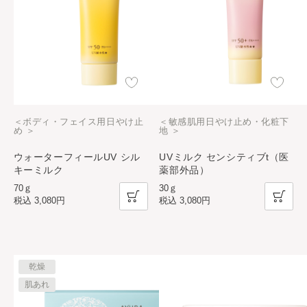
＜ボディ・フェイス用日やけ止
＜敏感肌用日やけ止め・化粧下
め ＞
地 ＞
ウォーターフィールUV シル
UVミルク センシティブt（医
キーミルク
薬部外品）
70ｇ
30ｇ
税込
3,080円
税込
3,080円
乾燥
肌あれ