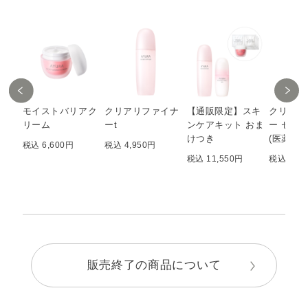
モイストバリアク
クリアリファイナ
【通販限定】スキ
クリアリ
リーム
ーt
ンケアキット おま
ー セン
けつき
(医薬部外
税込 6,600円
税込 4,950円
税込 11,550円
税込 4,6
販売終了の商品について