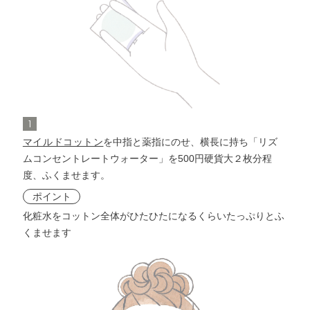
洗顔料
メイク落とし
角層ケア
化粧水
洗顔料
1
リズムコンセントレート
角層ケア
化粧水
ウォーター
マイルドコットン
を中指と薬指にのせ、横長に持ち「リズ
ムコンセントレートウォーター」を500円硬貨大２枚分程
リズムコンセントレート
度、ふくませます。
化粧液
ウォーター
ポイント
化粧水をコットン全体がひたひたになるくらいたっぷりとふ
リズムコンセントレート
化粧液
くませます
α
リズムコンセントレート
α