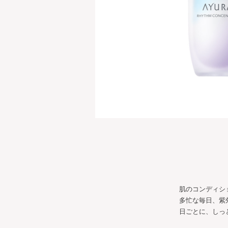
肌のコンディシ
多忙な毎日、紫
日ごとに、しっ