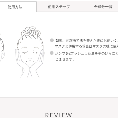
使用ステップ
全成分一覧
使用方法
角層ケア
リズムコンセン
料
化粧液
化粧水
トレートα
朝晩、化粧液で肌を整えた後にお使いく
マスクと併用する場合はマスクの後に使
ポンプを2プッシュした量を手のひらに
角層ケア
リズ
とし
洗顔料
化粧液
化粧水
ト
じませます。
REVIEW