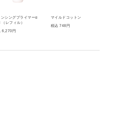
ランシングプライマーα
マイルドコットン
II （レフィル）
税込 748円
 6,270円