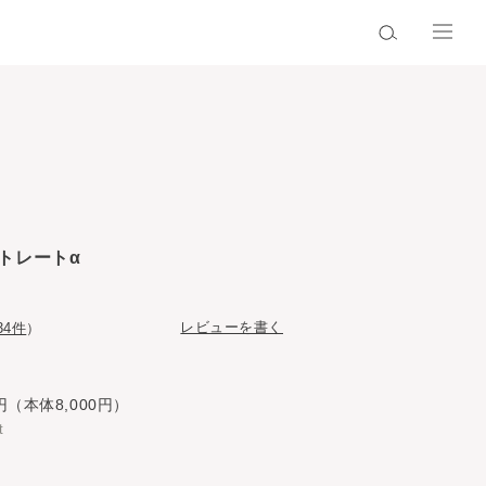
トレートα
レビューを書く
34件
）
円（本体8,000円）
t