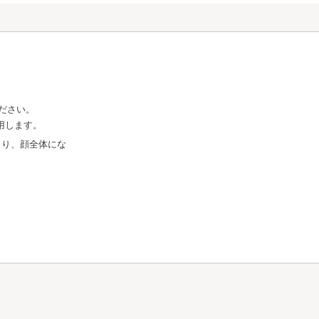
ださい。
用します。
とり、顔全体にな
ムコンセン
レートα