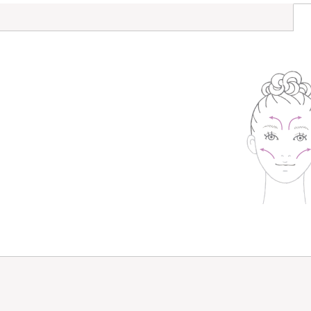
洗顔
メイク落