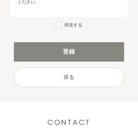
ください。
■第1条（情報を取得する本サービスの提供者）
当社は、本サービスを利用するお客さまに関する全
同意する
ての個人情報及びクッキー（Cookie）、位置情報、
Webの閲覧履歴、購買履歴、カウンセリング履歴な
どのパーソナルデータ（以下、総称して「個人情
報」といいます。）を、利用目的の達成に必要な範
囲で取得いたします。
■第2条（取得する情報及び取得方法）
1. 当社は、以下のとおり、個人情報を取得します。
戻る
（1）お客さまが本サービスを利用するにあたっ
て、ご自身で入力又は連携することにより
当社に提供される以下の情報
①氏名（漢字・カナ）、性別、生年月日
②連絡先（電話番号、メールアドレス、住
所）
CONTACT
③接客、カウンセリング内容等
④クレジットカード情報、銀行口座情報、
電子マネー情報等の決済時の方法