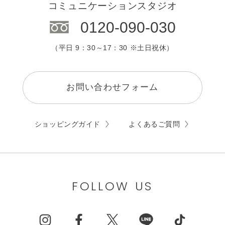
コミュニケーションスタジオ
⑤商品レビューなどの書き込み、購買の情
報
0120-090-030
⑥ポイント、クーポン、キャッシュバッ
ク、応募等の利用に関する情報
⑦SNS等の他のサービスとの連携を許可す
（平日 9：30～17：30 ※土日祝休）
ることにより、当該サービスから提供
される情報
⑧問い合わせフォームへの入力内容
お問い合わせフォーム
（2）お客さまが本サービスを利用するにあたっ
て、当社が自動収集する以下の情報
① 本サービスの利用時の検索及び閲覧、購
買情報
ショッピングガイド
よくあるご質問
② ログ情報等（IPアドレス、携帯端末の機
体識別番号に関する情報、MACアドレ
ス、SSID、Cookie、RDID、その他の識
別子、ウェブビーコン等）
③ サーバーアクセスログに関する情報
FOLLOW US
④ インターネットその他の電子的ネットワ
ークにおける行動情報
⑤ 表示もしくは検索された商品またはサー
ビス等に関する情報