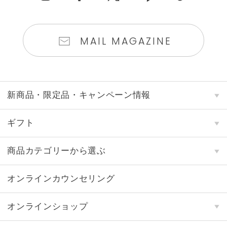
（3）第三者から当社が取得する情報
お客さまご自身が、別の会社に個人情報を
提供することについて同意していることが
確認できるDMP事業者その他の広告会社、
MAIL MAGAZINE
調査・分析会社、メディア事業者およびデ
ータベース管理会社等の業務委託先・提携
先から個人関連情報の提供を受け、保存・
利用する場合があります。これらの情報
は、それ単体では特定の個人を識別するこ
新商品・限定品・キャンペーン情報
とはできませんが、ご本人の同意を得た上
で、当社が保有する別の情報と紐づけるこ
とにより、特定の個人を識別可能なデータ
ギフト
として取り扱う場合があります。
（4）お客さまが情報収集モジュールの利用にあ
商品カテゴリーから選ぶ
たり、当社が自動収集する情報
お客さまが、末尾記載の「情報収集モジュ
ール」提供会社のサービスを利用している
オンラインカウンセリング
場合には、当該提供会社が保有するお客さ
まの情報（インターネットその他の電子的
ネットワークにおける行動情報及び位置情
オンラインショップ
報）について、当該提供会社が当社に提供
し、当社はこれを広告の効果測定を行う目