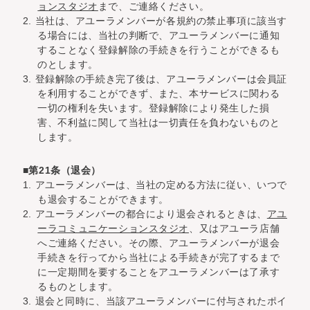
ョンスタジオ
まで、ご連絡ください。
2. 当社は、アユーラメンバーが各規約の禁止事項に該当す
る場合には、当社の判断で、アユーラメンバーに通知
することなく登録解除の手続きを行うことができるも
のとします。
3. 登録解除の手続き完了後は、アユーラメンバーは会員証
を利用することができず、また、本サービスに関わる
一切の権利を失います。登録解除により発生した損
害、不利益に関して当社は一切責任を負わないものと
します。
■第21条（退会）
1. アユーラメンバーは、当社の定める方法に従い、いつで
も退会することができます。
2. アユーラメンバーの都合により退会されるときは、
アユ
ーラコミュニケーションスタジオ
、又はアユーラ店舗
へご連絡ください。その際、アユーラメンバーが退会
手続きを行ってから当社による手続きが完了するまで
に一定期間を要することをアユーラメンバーは了承す
るものとします。
3. 退会と同時に、当該アユーラメンバーに付与されたポイ