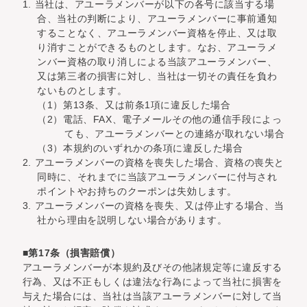
1. 当社は、アユーラメンバーが以下の各号に該当する場
合、当社の判断により、アユーラメンバーに事前通知
することなく、アユーラメンバー資格を停止、又は取
り消すことができるものとします。なお、アユーラメ
ンバー資格の取り消しによる当該アユーラメンバー、
又は第三者の損害に対し、当社は一切その責任を負わ
ないものとします。
（1）第13条、又は前条1項に違反した場合
（2）電話、FAX、電子メールその他の通信手段によっ
ても、アユーラメンバーとの連絡が取れない場合
（3）本規約のいずれかの条項に違反した場合
2. アユーラメンバーの資格を喪失した場合、資格の喪失と
同時に、それまでに当該アユーラメンバーに付与され
ポイントやお持ちのクーポンは失効します。
3. アユーラメンバーの資格を喪失、又は停止する場合、当
社から理由を説明しない場合があります。
■第17条（損害賠償）
アユーラメンバーが本規約及びその他諸規定等に違反する
行為、又は不正もしくは違法な行為によって当社に損害を
与えた場合には、当社は当該アユーラメンバーに対して当