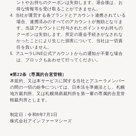
ントやお持ちのクーポンは失効します。退会後は、お
得な情報等を受け取ることができません。
4. 当社が運営する各ブランドとアカウント連携されている
場合、連携済みのすべてのアカウントが無効となりま
す。当該アカウントに付与されたポイントやお持ちの
クーポンは失効します。所定の退会手続きがなされな
かったことにより生じた損害について、当社は一切責
任を負いません。
5. アユーラLINE公式アカウントからの通知が不要な場合
は、ブロックもあわせて行ってください。
■第22条（専属的合意管轄）
本規約、又は本サービスに関する当社とアユーラメンバー
の間の一切の紛争については、日本法を準拠法とし、札幌
地方裁判所、又は札幌簡易裁判所を第一審の専属的合意管
轄裁判所とします。
制定日：令和8年7月1日
株式会社アインファーマシーズ