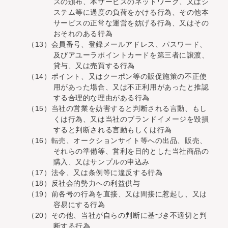
スの頒布、本サービスのネットワーク、又はシ
ステム等に過度の負荷をかける行為、その他本
サービスの正常な運営を妨げる行為、又はその
おそれのある行為
（13）会員番号、登録メールアドレス、パスワード、
及びアユーラポイントカードを第三者に譲渡、
貸与、又は売買する行為
（14）ポイント、又はクーポン等の販促施策の不正使
用があった場合、又は不正利用があったと推認
する合理的な理由がある行為
（15）当社の営業を妨害すると判断される言動、もし
くは行為、又は当社のブランドイメージを毀損
すると判断される言動もしくは行為
（16）転売、オークションサイト等への出品、販売、
それらの準備等、営利を目的とした当社商品の
購入、又はサンプルの申込み
（17）法令、又は条例等に違反する行為
（18）反社会的勢力への利益供与
（19）前各号の行為を直接、又は間接に惹起し、又は
容易にする行為
（20）その他、当社が自らの判断に基づき不適切と判
断する行為