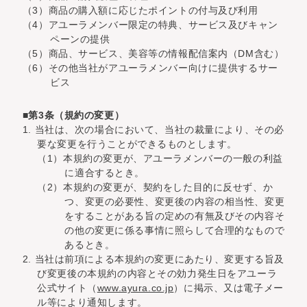
（3）商品の購入額に応じたポイントの付与及び利用
（4）アユーラメンバー限定の特典、サービス及びキャン
ペーンの提供
（5）商品、サービス、美容等の情報配信案内（DM含む）
（6）その他当社がアユーラメンバー向けに提供するサー
ビス
■第3条（規約の変更）
1. 当社は、次の場合において、当社の裁量により、その必
要な変更を行うことができるものとします。
（1）本規約の変更が、アユーラメンバーの一般の利益
に適合するとき。
（2）本規約の変更が、契約をした目的に反せず、か
つ、変更の必要性、変更後の内容の相当性、変更
をすることがある旨の定めの有無及びその内容そ
の他の変更に係る事情に照らして合理的なもので
あるとき。
2. 当社は前項による本規約の変更にあたり、変更する旨及
び変更後の本規約の内容とその効力発生日をアユーラ
公式サイト（
www.ayura.co.jp
）に掲示、又は電子メー
ル等により通知します。