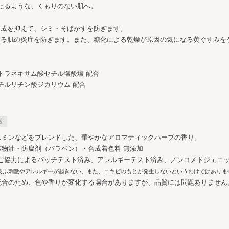
たるような、くもりのない肌へ。
生成を抑えて、シミ・そばかすを防ぎます。
なる肌の炎症を防ぎます。また、糖化による乾燥が原因の気になる黄ぐすみを
。
トラネキサム酸セチル塩酸塩 配合
チルリチン酸ジカリウム 配合
感
スミンなどをブレンドした、華やかなアロマティックハーブの香り。
鉱物油・防腐剤（パラベン）・合成着色料 無添加
ご協力によるパッチテスト済み、アレルギーテスト済み、ノンコメドジェニ
皮ふ刺激やアレルギーが起きない、また、ニキビのもとが発生しないというわけではありま
配合のため、色や香りが変化する場合がありますが、品質には問題ありません