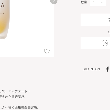
数量
SHARE ON
して、アップデート！
冴えわたる透明感。
しさへ導く薬用美白美容液。