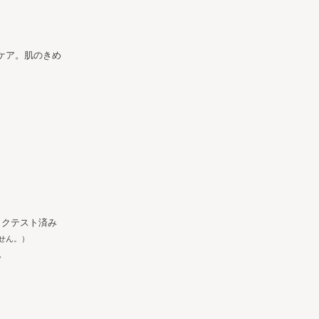
ケア。肌のきめ
ックテスト済み
せん。）
。