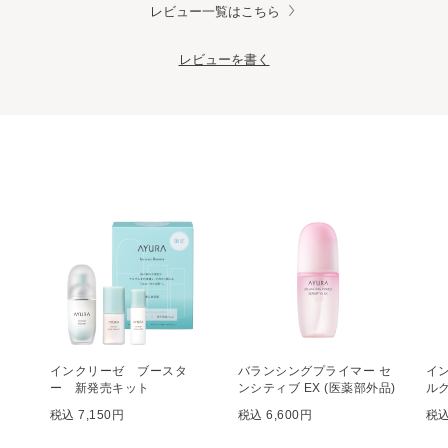
レビュー一覧はこちら
レビューを書く
インクリーゼ ブースタ
バランシングプライマー セ
イ
ー 新発売キット
ンシティブ EX (医薬部外品)
ル
税込 7,150円
税込 6,600円
税込