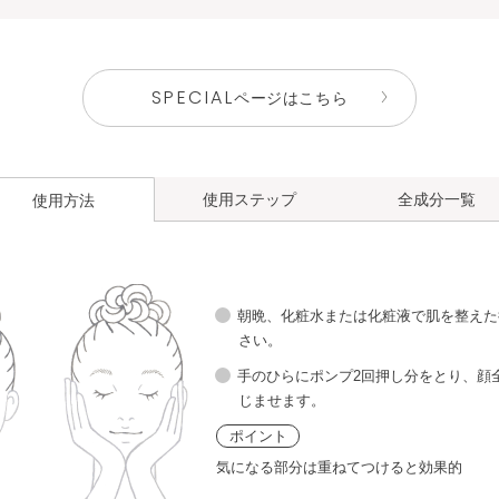
SPECIAL
ページはこちら
使用ステップ
全成分一覧
使用方法
ホワイ
角層ケア
朝晩、化粧水または化粧液で肌を整えた
化粧水
化粧液
コンセ
化粧水
レート
さい。
手のひらにポンプ2回押し分をとり、顔
じませます。
角層ケア
洗顔料
化粧水
化粧
化粧水
ポイント
気になる部分は重ねてつけると効果的