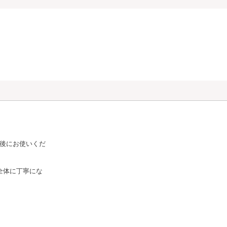
ト
後にお使いくだ
ント
α
全体に丁寧にな
ホワイト
液
コンセント
レートα