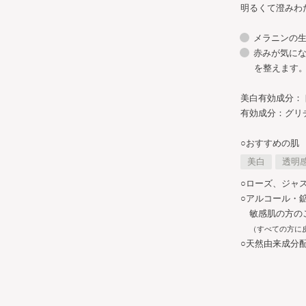
明るくて澄みわ
メラニンの
赤みが気に
を整えます
美白有効成分：
有効成分：グリ
○おすすめの肌
美白
透明
○ローズ、ジャ
○アルコール・
敏感肌の方の
（すべての方に
○天然由来成分