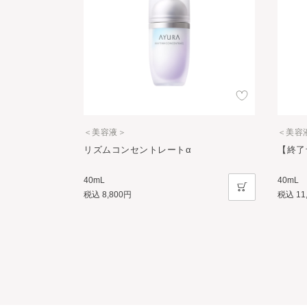
＜美容液＞
＜美容
リズムコンセントレートα
【終了
40mL
40mL
税込
8,800円
税込
11