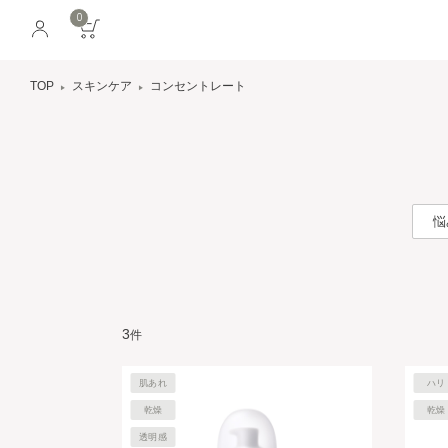
0
TOP
スキンケア
コンセントレート
悩
3
件
肌あれ
ハリ
乾燥
乾燥
透明感