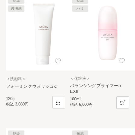
乾燥
乾燥
透明感
ハリ
＜化粧液＞
＜洗顔料＞
バランシングプライマーα
フォーミングウォッシュα
EXII
120g
100mL
税込
3,080円
税込
6,600円
乾燥
敏感