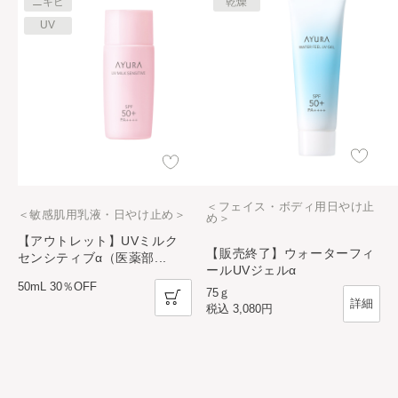
ニキビ
乾燥
UV
＜フェイス・ボディ用日やけ止
＜敏感肌用乳液・日やけ止め＞
め＞
【アウトレット】UVミルク
【販売終了】ウォーターフィ
センシティブα（医薬部
...
ールUVジェルα
50mL 30％OFF
75ｇ
詳細
税込
3,080円