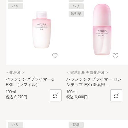
ハリ
ハリ
透明感
＜化粧液＞
＜敏感肌用美白化粧液＞
バランシングプライマーα
バランシングプライマー セン
EXII （レフィル）
シティブ EX (医薬部
...
100mL
100mL
税込
6,270円
税込
6,600円
ハリ
乾燥