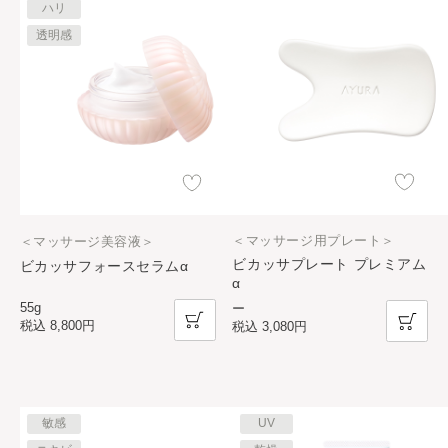
ハリ
透明感
＜マッサージ用プレート＞
＜マッサージ美容液＞
ビカッサプレート プレミアム
ビカッサフォースセラムα
α
55g
ー
税込
8,800円
税込
3,080円
敏感
UV