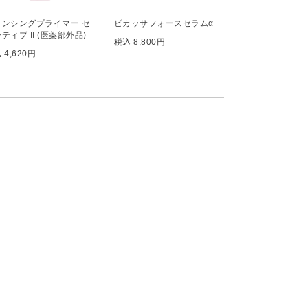
ランシングプライマー セ
ビカッサフォースセラムα
ティブ II (医薬部外品)
税込 8,800円
 4,620円