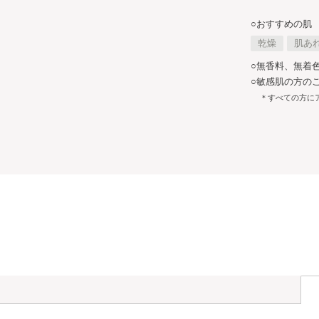
○おすすめの肌
乾燥
肌あ
○無香料、無着
○敏感肌の方の
＊すべての方に