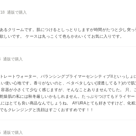
2/18 通販で購入
あるクリームです。肌につけるとしっとりしますが時間がたつと少し突っ
欲しいです。 ケースは丸っこくて色もかわいくてお気に入りです。
/04 通販で購入
トレートウォーター、バランシングプライマーセンシティブIIといっしょ
しい使い心地です。香りがないのと、ベタベタしない(浸透してる？)ので
 容器が小さくて少なく感じますが、そんなことありませんでした。 只、
乾燥肌の私には秋冬厳しいかもしれません。たっぷりつけてもドライヤー
人にはとても良い商品なんでしょうね。 AYURAとても好きですけど、化
でもクレンジングと洗顔はすごくおすすめです！！
/15 通販で購入