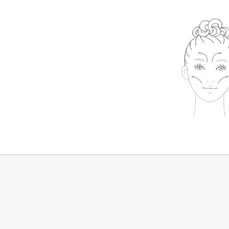
洗顔
メイク落