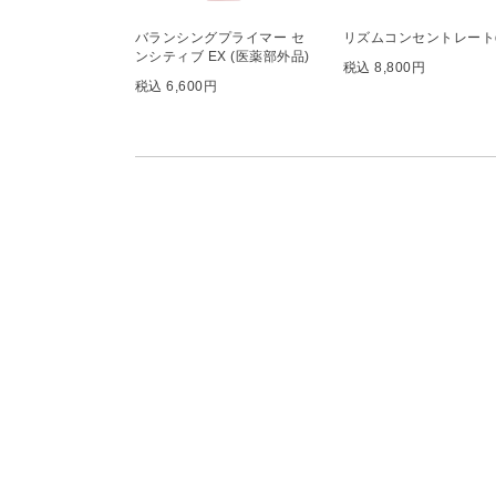
バランシングプライマー セ
リズムコンセントレート
ンシティブ EX (医薬部外品)
税込 8,800円
税込 6,600円