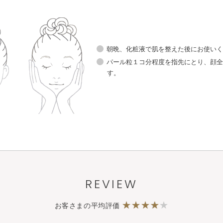
角層ケア
モイストバリア
料
化粧液
化粧水
クリーム
朝晩、化粧液で肌を整えた後にお使い
パール粒１コ分程度を指先にとり、顔
角層ケア
モイ
とし
洗顔料
化粧液
す。
化粧水
REVIEW
お客さまの平均評価