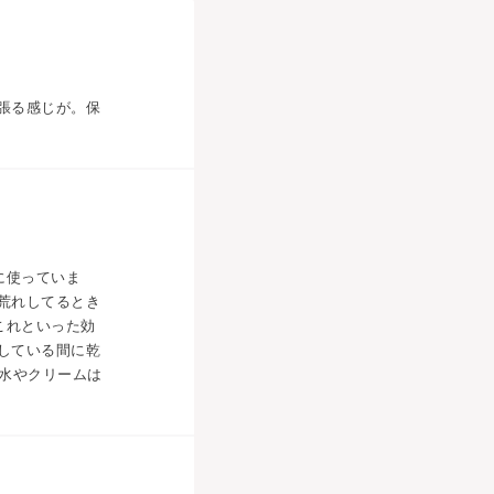
張る感じが。保
に使っていま
肌荒れしてるとき
これといった効
している間に乾
粧水やクリームは