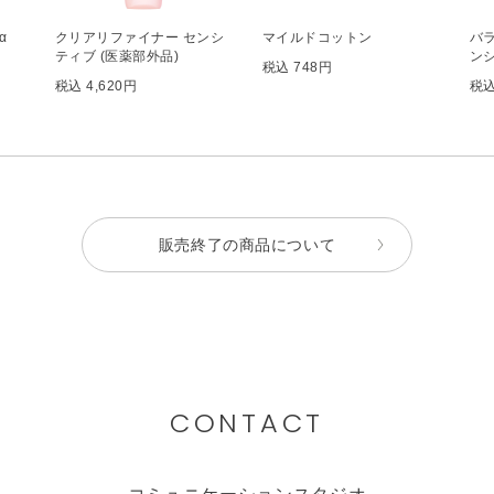
α
クリアリファイナー センシ
マイルドコットン
バ
ティブ (医薬部外品)
ンシ
税込 748円
税込 4,620円
税込
販売終了の商品について
CONTACT