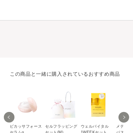
この商品と一緒に購入されているおすすめ商品
ビカッサフォース
セルフラッピング
ウェルバイタル
メディテ
セラムα
セット(M)
1WEEKセット
バス（香