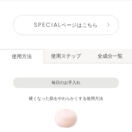
SPECIAL
ページはこちら
使用ステップ
全成分一覧
使用方法
毎日のお手入れ
洗顔料
メイク落とし
硬くなった肌をやわらかくする使用方法
角層ケア
化粧水
洗顔料