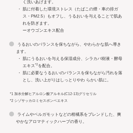
く洗いあげます。
肌に付着した環境ストレス（たばこの煙・車の排ガ
ス・PM2.5）もオフし、うるおいを与えることで肌あ
れを防ぎます。
ーオウゴンエキス配合
うるおいのバランスを保ちながら、やわらかな肌へ導き
ます。
肌にうるおいを与える保湿成分、シラカバ樹液・酵母
*2
エキス
を配合。
肌に必要なうるおいのバランスを保ちながら汚れを落
とし、洗い上がりはしっとりやわ らかい肌に。
*1 加水分解ヒアルロン酸アルキル(C12-13)グリセリル
*2 シゾサッカロミセスポンベエキス
ライムやベルガモットなどの柑橘系をブレンドした、爽
やかなアロマティックハーブの香り。