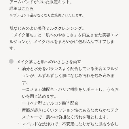
アームバンドがついた限定キット。
詳細は
こちら
※プレゼント品がなくなり次第終了いたします。
肌なじみのよい美容ミルククレンジング。
「メイク落ち」と「肌へのやさしさ」を両立させた美容エマ
ルジョンが、メイク汚れをまろやかに包み込んでオフしま
す。
メイク落ちと肌へのやさしさを両立。
油分と水分をバランスよく配合している美容エマルジ
ョンが、みずみずしく肌になじみ汚れを包み込みま
す。
ーコメヌカ油配合・バリア機能をサポートし、うるお
いを閉じ込めます。
*1
ーリペア型ヒアルロン酸
配合
摩擦が起きにくいクッション性のあるなめらかなテク
スチャーで、肌への負担なく汚れを落とします。
マイルドな洗浄力で、不安定になりがちな肌もやさし