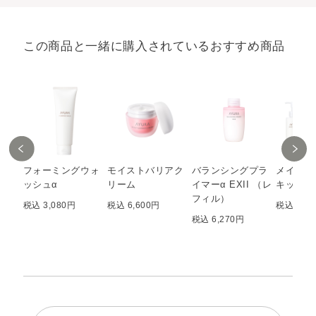
この商品と一緒に購入されているおすすめ商品
フォーミングウォ
モイストバリアク
バランシングプラ
メイクオ
ッシュα
リーム
イマーα EXII （レ
キット（
フィル）
税込 3,080円
税込 6,600円
税込 6,3
税込 6,270円