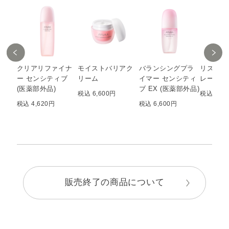
クリアリファイナ
モイストバリアク
バランシングプラ
リズムコ
ー センシティブ
リーム
イマー センシティ
レートウ
(医薬部外品)
ブ EX (医薬部外品)
税込 6,600円
税込 4,4
税込 4,620円
税込 6,600円
販売終了の商品について