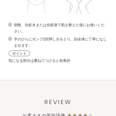
化粧水
角層ケア
化粧水
化粧液
化粧水
朝晩、化粧水または化粧液で肌を整えた後にお使いくだ
さい。
手のひらにポンプ2回押し分をとり、顔全体に丁寧になじ
ホワイト
コンセント
レー
化粧液
ませます。
トα
ポイント
ホワイト
コンセント
レー
気になる部分は重ねてつけると効果的
トα
REVIEW
お客さまの平均評価