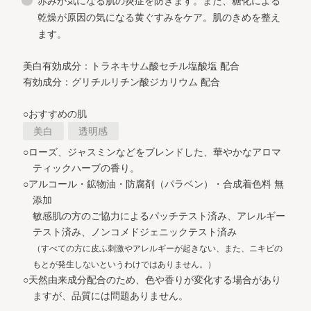
赤みが気になる肌の炎症を防ぎます。また、糖化による
乾燥が原因の気になる黄ぐすみをケア。肌のきめを整え
ます。
美白有効成分：トラネキサム酸セチル塩酸塩 配合
有効成分：グリチルリチン酸ジカリウム 配合
○おすすめの肌
美白
透明感
○ローズ、ジャスミンなどをブレンドした、華やかなアロマ
ティックハーブの香り。
○アルコール・鉱物油・防腐剤（パラベン）・合成着色料 無
添加
敏感肌の方のご協力によるパッチテスト済み、アレルギー
テスト済み、ノンコメドジェニックテスト済み
（すべての方に皮ふ刺激やアレルギーが起きない、また、ニキビの
もとが発生しないというわけではありません。）
○天然由来成分配合のため、色や香りが変化する場合があり
ますが、品質には問題ありません。