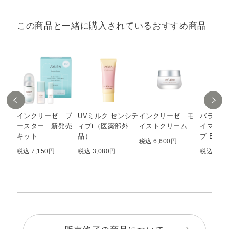
この商品と一緒に購入されているおすすめ商品
インクリーゼ ブ
UVミルク センシテ
インクリーゼ モ
バランシ
ースター 新発売
ィブt（医薬部外
イストクリーム
イマー 
キット
品）
ブ EX 
税込 6,600円
税込 7,150円
税込 3,080円
税込 6,6