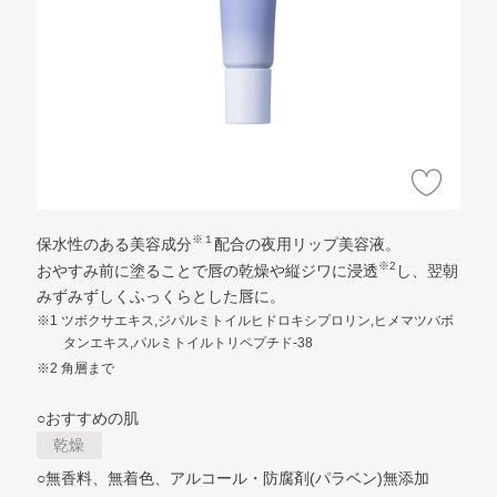
※１
保水性のある美容成分
配合の夜用リップ美容液。
※2
おやすみ前に塗ることで唇の乾燥や縦ジワに浸透
し、翌朝
みずみずしくふっくらとした唇に。
※1 ツボクサエキス,ジパルミトイルヒドロキシプロリン,ヒメマツバボ
タンエキス,パルミトイルトリペプチド-38
※2 角層まで
○おすすめの肌
乾燥
○無香料、無着色、アルコール・防腐剤(パラベン)無添加