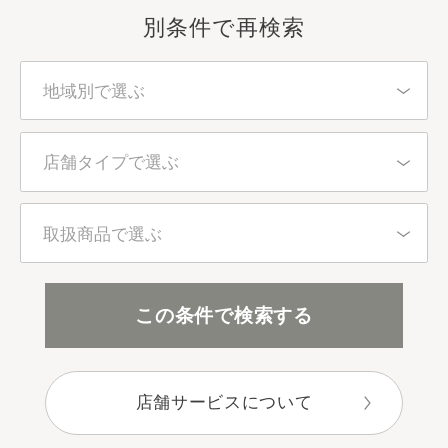
別条件で再検索
地域別で選ぶ
北海道・東北
店舗タイプで選ぶ
東京都
百貨店・直営店
取扱商品で選ぶ
関東（東京都を除く）
アインズ＆トルペ（カウンセリング）
全アイテム
この条件で検索する
中部
アインズ＆トルペ（セルフ）
スキンケア
近畿
店舗サービスについて
セレクトショップ
ボディケア