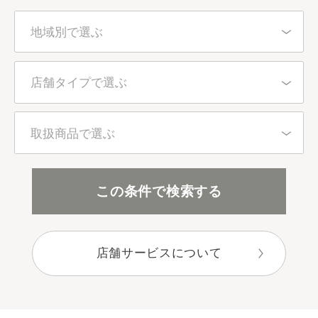
地域別で選ぶ
北海道・東北
店舗タイプで選ぶ
東京都
百貨店・直営店
取扱商品で選ぶ
関東（東京都を除く）
アインズ＆トルペ（カウンセリング）
全アイテム
この条件で検索する
中部
アインズ＆トルペ（セルフ）
スキンケア
近畿
店舗サービスについて
セレクトショップ
ボディケア
中国・四国
目的別で選ぶ