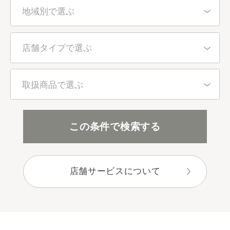
地域別で選ぶ
北海道・東北
店舗タイプで選ぶ
東京都
百貨店・直営店
取扱商品で選ぶ
関東（東京都を除く）
アインズ＆トルペ（カウンセリング）
全アイテム
この条件で検索する
中部
アインズ＆トルペ（セルフ）
スキンケア
近畿
店舗サービスについて
セレクトショップ
ボディケア
中国・四国
目的別で選ぶ
九州・沖縄