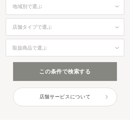
地域別で選ぶ
北海道・東北
店舗タイプで選ぶ
東京都
百貨店・直営店
取扱商品で選ぶ
関東（東京都を除く）
アインズ＆トルペ（カウンセリング）
全アイテム
この条件で検索する
中部
アインズ＆トルペ（セルフ）
スキンケア
近畿
店舗サービスについて
セレクトショップ
ボディケア
中国・四国
目的別で選ぶ
九州・沖縄