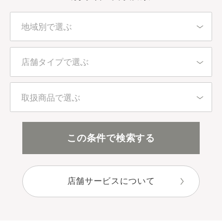
地域別で選ぶ
北海道・東北
店舗タイプで選ぶ
東京都
百貨店・直営店
取扱商品で選ぶ
関東（東京都を除く）
アインズ＆トルペ（カウンセリング）
全アイテム
この条件で検索する
中部
アインズ＆トルペ（セルフ）
スキンケア
近畿
店舗サービスについて
セレクトショップ
ボディケア
中国・四国
目的別で選ぶ