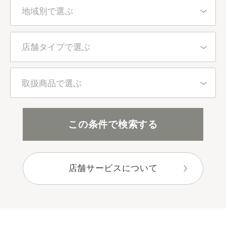
地域別で選ぶ
北海道・東北
店舗タイプで選ぶ
東京都
百貨店・直営店
取扱商品で選ぶ
関東（東京都を除く）
アインズ＆トルペ（カウンセリング）
全アイテム
この条件で検索する
中部
アインズ＆トルペ（セルフ）
スキンケア
近畿
店舗サービスについて
セレクトショップ
ボディケア
中国・四国
目的別で選ぶ
九州・沖縄