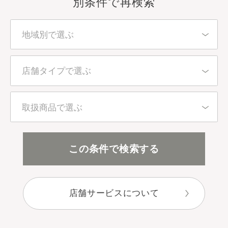
別条件で再検索
地域別で選ぶ
北海道・東北
店舗タイプで選ぶ
東京都
百貨店・直営店
取扱商品で選ぶ
関東（東京都を除く）
アインズ＆トルペ（カウンセリング）
全アイテム
この条件で検索する
中部
アインズ＆トルペ（セルフ）
スキンケア
近畿
店舗サービスについて
セレクトショップ
ボディケア
中国・四国