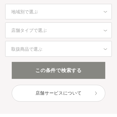
地域別で選ぶ
北海道・東北
店舗タイプで選ぶ
東京都
百貨店・直営店
取扱商品で選ぶ
関東（東京都を除く）
アインズ＆トルペ（カウンセリング）
全アイテム
この条件で検索する
中部
アインズ＆トルペ（セルフ）
スキンケア
近畿
店舗サービスについて
セレクトショップ
ボディケア
中国・四国
目的別で選ぶ