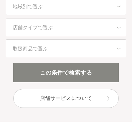
地域別で選ぶ
北海道・東北
店舗タイプで選ぶ
東京都
百貨店・直営店
取扱商品で選ぶ
関東（東京都を除く）
アインズ＆トルペ（カウンセリング）
全アイテム
この条件で検索する
中部
アインズ＆トルペ（セルフ）
スキンケア
近畿
店舗サービスについて
セレクトショップ
ボディケア
中国・四国
目的別で選ぶ
九州・沖縄