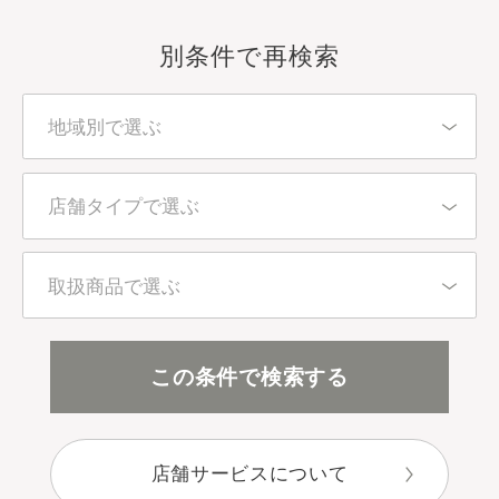
別条件で再検索
地域別で選ぶ
北海道・東北
店舗タイプで選ぶ
東京都
百貨店・直営店
取扱商品で選ぶ
関東（東京都を除く）
アインズ＆トルペ（カウンセリング）
全アイテム
この条件で検索する
中部
アインズ＆トルペ（セルフ）
スキンケア
近畿
店舗サービスについて
セレクトショップ
ボディケア