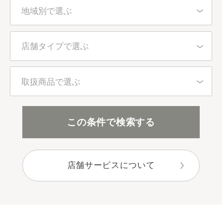
地域別で選ぶ
北海道・東北
店舗タイプで選ぶ
東京都
百貨店・直営店
取扱商品で選ぶ
関東（東京都を除く）
アインズ＆トルペ（カウンセリング）
全アイテム
この条件で検索する
中部
アインズ＆トルペ（セルフ）
スキンケア
近畿
店舗サービスについて
セレクトショップ
ボディケア
中国・四国
目的別で選ぶ
九州・沖縄