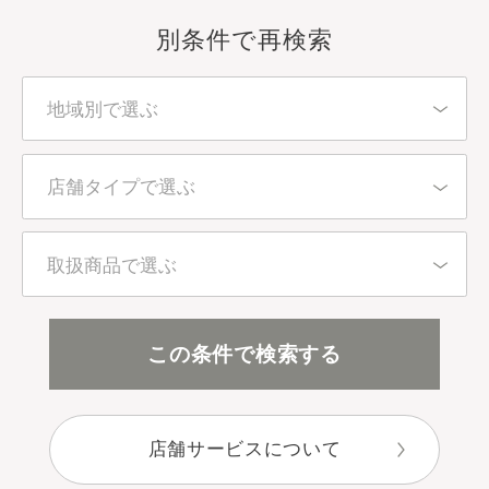
別条件で再検索
地域別で選ぶ
北海道・東北
店舗タイプで選ぶ
東京都
百貨店・直営店
取扱商品で選ぶ
関東（東京都を除く）
アインズ＆トルペ（カウンセリング）
全アイテム
この条件で検索する
中部
アインズ＆トルペ（セルフ）
スキンケア
近畿
店舗サービスについて
セレクトショップ
ボディケア