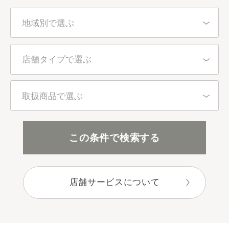
地域別で選ぶ
北海道・東北
店舗タイプで選ぶ
東京都
百貨店・直営店
取扱商品で選ぶ
関東（東京都を除く）
アインズ＆トルペ（カウンセリング）
全アイテム
この条件で検索する
中部
アインズ＆トルペ（セルフ）
スキンケア
近畿
店舗サービスについて
セレクトショップ
ボディケア
中国・四国
目的別で選ぶ