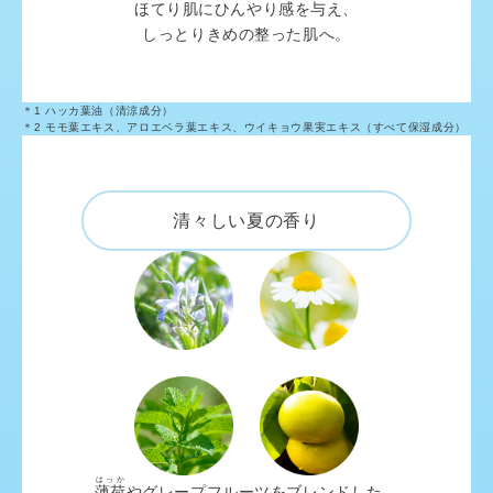
ほてり肌にひんやり感を与え、
しっとりきめの整った肌へ。
＊1 ハッカ葉油（清涼成分）
＊2 モモ葉エキス、アロエベラ葉エキス、ウイキョウ果実エキス（すべて保湿成分）
清々しい夏の香り
はっか
薄荷
やグレープフルーツをブレンドした、