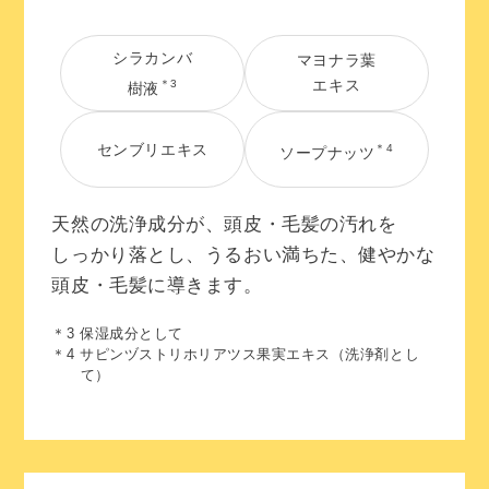
シラカンバ
マヨナラ葉
エキス
＊3
樹液
センブリエキス
＊4
ソープナッツ
天然の洗浄成分が、頭皮・毛髪の汚れを
しっかり落とし、うるおい満ちた、健やかな
頭皮・毛髪に導きます。
＊3 保湿成分として
＊4 サピンヅストリホリアツス果実エキス（洗浄剤とし
て）