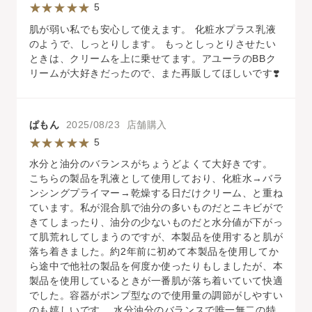
5
肌が弱い私でも安心して使えます。 化粧水プラス乳液
のようで、しっとりします。 もっとしっとりさせたい
ときは、クリームを上に乗せてます。アユーラのBBク
リームが大好きだったので、また再販してほしいです❣️
ぱもん
2025/08/23 店舗購入
5
水分と油分のバランスがちょうどよくて大好きです。
こちらの製品を乳液として使用しており、化粧水→バラ
ンシングプライマー→乾燥する日だけクリーム、と重ね
ています。私が混合肌で油分の多いものだとニキビがで
きてしまったり、油分の少ないものだと水分値が下がっ
て肌荒れしてしまうのですが、本製品を使用すると肌が
落ち着きました。約2年前に初めて本製品を使用してか
ら途中で他社の製品を何度か使ったりもしましたが、本
製品を使用しているときが一番肌が落ち着いていて快適
でした。容器がポンプ型なので使用量の調節がしやすい
のも嬉しいです。 水分油分のバランスで唯一無二の特