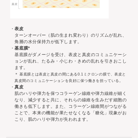
表皮
ターンオーバー（肌の生まれ変わり）のリズムが乱れ、
角層の水分保持力が低下します。
基底膜*
基底膜がダメージを受け、表皮と真皮のコミュニケーシ
ョンが乱れ、たるみ・小じわ・きめの乱れを引きおこし
ます。
＊ 基底膜とは表皮と真皮の間にある0.1ミクロンの膜で、表皮と
真皮間のコミュニケーションを良好に保つ働きを担っている。
真皮
肌のハリや弾力を保つコラーゲン線維や弾力線維が細く
なり、減少すると共に、それらの線維を生みだす細胞の
働きも低下します。また、コラーゲン線維間がつながる
ことで、本来の機能が果たせなくなる「糖化」現象がお
こり、肌のハリや弾力が失われます。